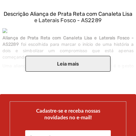
Descrição
Aliança de Prata Reta com Canaleta Lisa
e Laterais Fosco - AS2289
Aliança de Prata Reta com Canaleta Lisa e Laterais Fosco -
AS2289
foi escolhida para marcar o início de uma história a
dois e simbolizar um compromisso que está apenas
começando.
Leia mais
Uma aliança de namoro carrega significado próprio: é o gesto
concreto de dizer que essa relação importa e que você quer
que ela dure. O material e o acabamento desta peça foram
selecionados para acompanhar esse momento com a
seriedade que ele merece.
Personalize com gravação interna e registre a data, um nome
ou qualquer mensagem que marque o início dessa história.
Cadastre-se e receba nossas
Disponível com Nota Fiscal e certificado de autenticidade do
novidades no e-mail!
material. Com mais de 50 anos de experiência no segmento
joalheiro, o atendimento especializado ajuda a encontrar a
peça certa para cada fase do amor.