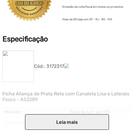
Emissão de nota fiscal em todos os produtos
Mais de 80 lojas em SP - RJ - RS - MS
Especificação
Cód.:
3172317
Ficha Aliança de Prata Reta com Canaleta Lisa e Laterais
Fosco - AS2289
Material
Prata de Lei - AG 925
Leia mais
Largura aproximada
1.50 mm
Cor detalhada
Prata