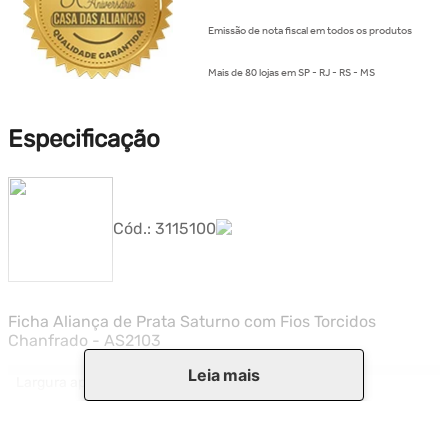
Emissão de nota fiscal em todos os produtos
Mais de 80 lojas em SP - RJ - RS - MS
Especificação
Cód.:
3115100
Ficha Aliança de Prata Saturno com Fios Torcidos
Chanfrado - AS2103
Leia mais
Largura aproximada
5.60 mm