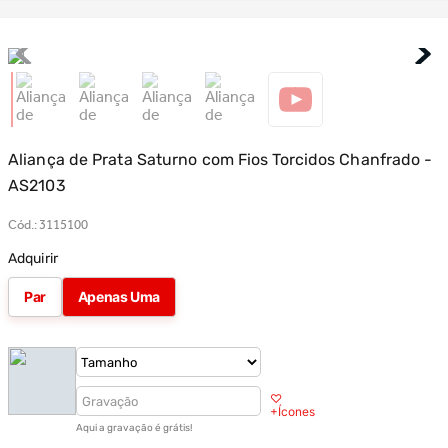
Aliança de Prata Saturno com Fios Torcidos Chanfrado -
AS2103
Cód.
:
3115100
Adquirir
Par
Apenas Uma
♡
+Ícones
Aqui a gravação é grátis!