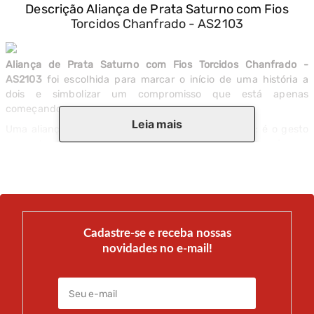
Descrição
Aliança de Prata Saturno com Fios
Torcidos Chanfrado - AS2103
Aliança de Prata Saturno com Fios Torcidos Chanfrado -
AS2103
foi escolhida para marcar o início de uma história a
dois e simbolizar um compromisso que está apenas
começando.
Leia mais
Uma aliança de namoro carrega significado próprio: é o gesto
concreto de dizer que essa relação importa e que você quer
que ela dure. O material e o acabamento desta peça foram
selecionados para acompanhar esse momento com a
seriedade que ele merece.
Personalize com gravação interna e registre a data, um nome
ou qualquer mensagem que marque o início dessa história.
Cadastre-se e receba nossas
Disponível com Nota Fiscal e certificado de autenticidade do
novidades no e-mail!
material. Com mais de 50 anos de experiência no segmento
joalheiro, o atendimento especializado ajuda a encontrar a
peça certa para cada fase do amor.
Compre com segurança pelo site e receba em embalagem