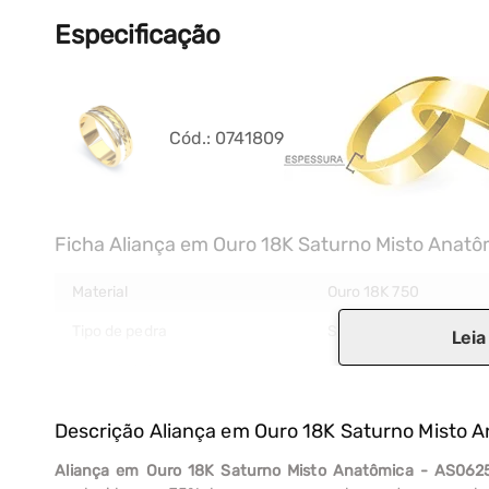
Especificação
Cód.:
0741809
Ficha Aliança em Ouro 18K Saturno Misto Anat
Material
Ouro 18K 750
Tipo de pedra
Sem Pedra
Leia
Formato interno
Anatômica
Largura aproximada
7.50 mm
Descrição
Aliança em Ouro 18K Saturno Misto 
Espessura aproximada
2.20 mm
Aliança em Ouro 18K Saturno Misto Anatômica - AS062
Cor detalhada
Dourado