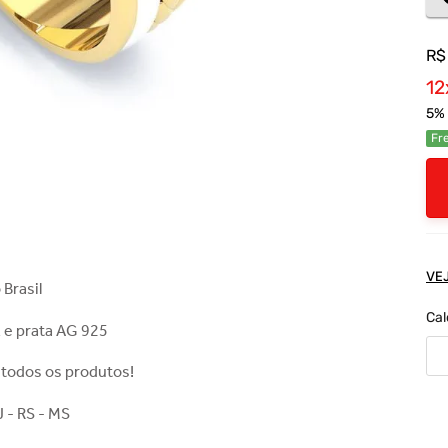
R$
12
5
% 
Fre
VE
 Brasil
Cal
 e prata AG 925
 todos os produtos!
J - RS - MS