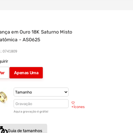
iança em Ouro 18K Saturno Misto
atômica - AS0625
.
:
0741809
uirir
Par
Apenas Uma
♡
+Ícones
Aqui a gravação é grátis!
Guia de tamanhos