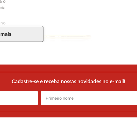
a o
cia
 no
m o
 mais
 ao
uro
 do
uma
gem
Cadastre-se e receba nossas novidades no e-mail!
 de
 no
ece
uma
em especial. Para experimentar antes de decidir,
atendimento.