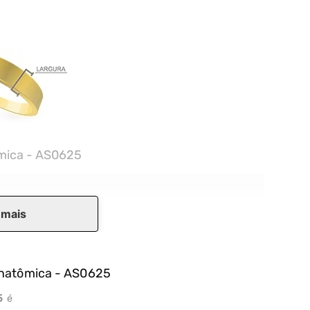
ômica - AS0625
 mais
Anatômica - AS0625
5
é