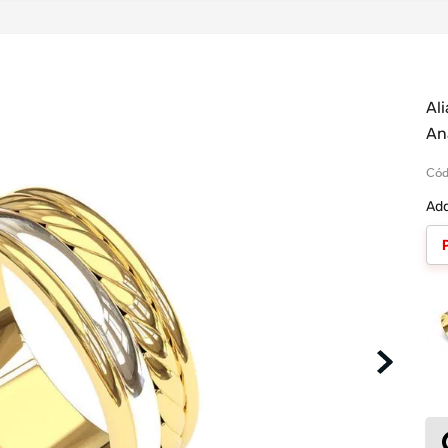
Al
An
Cód
Adq