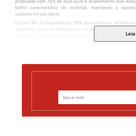
produzida com 75% de ouro puro e acabamento que realç
brilho característico do material, mantendo a aparên
Estilo
Noivado / Casamento
cuidada no uso diário.
O ouro 18k é composto por 75% de ouro puro, referência
segmento pela estabilidade ao longo do tempo. Manté
Leia
brilho e a integridade da peça por décadas, resistindo
desgaste do uso contínuo sem comprometer o visual. O O
18 quilates é assim: puro, eterno, o verdadeiro símbolo
amor que dura.
A aliança pode ser personalizada com gravação interna, 
forma de registrar uma data, um nome ou uma mensa
que vai acompanhar essa história.
Comercializada com Nota Fiscal e certificado
autenticidade do material. Com mais de 50 anos
segmento joalheiro, o atendimento especializado conh
cada detalhe que faz a diferença na escolha de 
aliança.
Compre pelo site com segurança e receba em embalag
consultores especializados estão prontos nas lojas para 