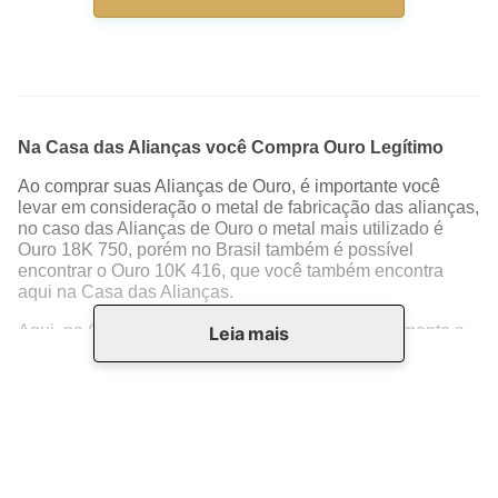
Aliança de Ouro 18K Tradicional
Aliança de Ouro 18k Trabalhada -
Lisa - AS1201
AS0038
R$
1
.
223
,
00
R$
1
.
980
,
00
10
R$
122
,
30
10
R$
198
,
00
Frete Grátis
Frete Grátis
Ver Produto
Ver Produto