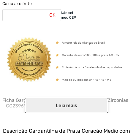
Calcular o frete
Não sei
OK
meu CEP
A maior loja de Alianças do Brasil
Garantia de ouro 18K, 10K e prata AG 925
Emissão de nota fiscal em todos os produtos
Mais de 80 lojas em SP - RJ - RS - MS
Ficha Gargantilha de Prata Coração Medio com Zirconias
Leia mais
- GG23969
Descrição
Gargantilha de Prata Coração Medio com