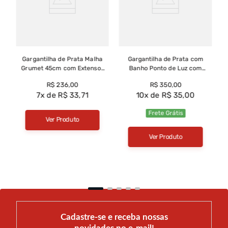
Gargantilha de Prata Malha
Gargantilha de Prata com
Grumet 45cm com Extensor
Banho Ponto de Luz com
e Pingente de Esfera
Zirconia Verde - GG10004
R$
236
,
00
R$
350
,
00
Trabalhada - GG23392
7
R$
33
,
71
10
R$
35
,
00
Frete Grátis
Ver Produto
Ver Produto
Cadastre-se e receba nossas