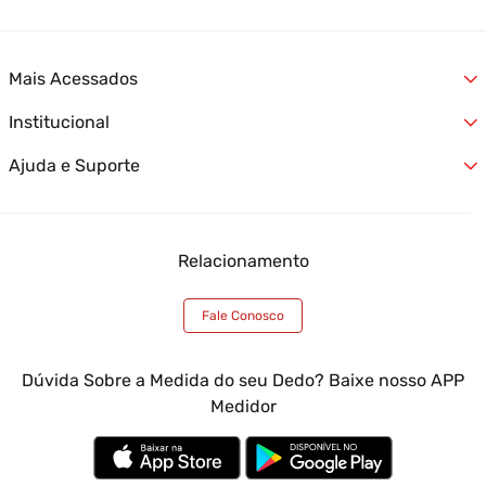
Mais Acessados
Institucional
Alianças
Jóias
Ajuda e Suporte
Quem Somos
Relógios
Nossas Lojas
Lançamentos
Formas de Entrega
Fale Conosco
Ofertas
Formas de Pagamento
Trabalhe Conosco
Atendimento Empresas
Relacionamento
Trocas e Devoluções
Termos e Condições
Óticas Casa das Alianças
Garantia Casa das Alianças
Blog Casa das Alianças
Meus Pedidos
Fale Conosco
Minha Conta
Atendimento Empresas
Dúvida Sobre a Medida do seu Dedo? Baixe nosso APP
Medidor