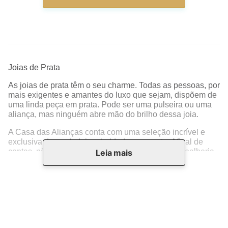
Anel de Prata Aro com Fios
Pingente de Prata Nossa Senhora
Entrelaçados Polido e Cravejado
Aparecida com Zirconias -
com Zirconias - AN23208
PG24326
R$
193
,
00
R$
75
,
00
6
R$
32
,
16
2
R$
37
,
50
Ver Produto
Ver Produto