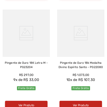
Pingente de Ouro 18K Letra M -
Pingente de Ouro 18k Medalha
PG23204
Divino Espírito Santo - PG22080
R$
297
,
00
R$
1
.
073
,
00
9
R$
33
,
00
10
R$
107
,
30
Frete Grátis
Frete Grátis
Ver Produto
Ver Produto