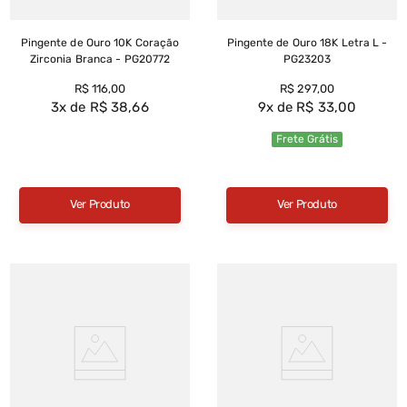
Pingente de Ouro 10K Coração
Pingente de Ouro 18K Letra L -
Zirconia Branca - PG20772
PG23203
R$
116
,
00
R$
297
,
00
3
R$
38
,
66
9
R$
33
,
00
Frete Grátis
Ver Produto
Ver Produto