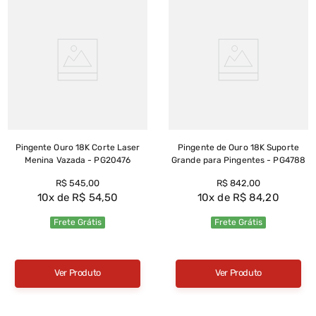
Pingente Ouro 18K Corte Laser
Pingente de Ouro 18K Suporte
Menina Vazada - PG20476
Grande para Pingentes - PG4788
R$
545
,
00
R$
842
,
00
10
R$
54
,
50
10
R$
84
,
20
Frete Grátis
Frete Grátis
Ver Produto
Ver Produto