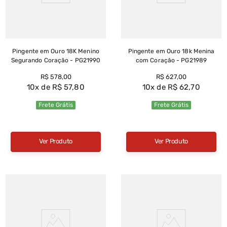
Pingente em Ouro 18K Menino
Pingente em Ouro 18k Menina
Segurando Coração - PG21990
com Coração - PG21989
R$
578
,
00
R$
627
,
00
10
R$
57
,
80
10
R$
62
,
70
Frete Grátis
Frete Grátis
Ver Produto
Ver Produto