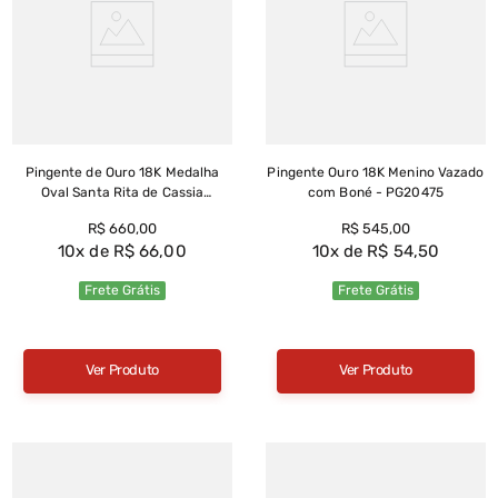
Pingente de Ouro 18K Medalha
Pingente Ouro 18K Menino Vazado
Oval Santa Rita de Cassia
com Boné - PG20475
Pequeno - PG22612
R$
660
,
00
R$
545
,
00
10
R$
66
,
00
10
R$
54
,
50
Frete Grátis
Frete Grátis
Ver Produto
Ver Produto