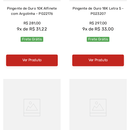
Pingente de Ouro 10K Alfinete
Pingente de Ouro 18K Letra S -
com Argolinha - PG22176
PG23207
R$
281
,
00
R$
297
,
00
9
R$
31
,
22
9
R$
33
,
00
Frete Grátis
Frete Grátis
Ver Produto
Ver Produto