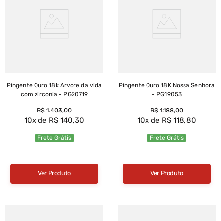
Pingente Ouro 18k Arvore da vida
Pingente Ouro 18K Nossa Senhora
com zirconia - PG20719
- PG19053
R$
1
.
403
,
00
R$
1
.
188
,
00
10
R$
140
,
30
10
R$
118
,
80
Frete Grátis
Frete Grátis
Ver Produto
Ver Produto