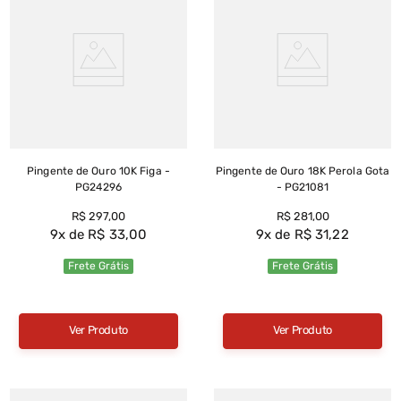
Pingente de Ouro 10K Figa -
Pingente de Ouro 18K Perola Gota
PG24296
- PG21081
R$
297
,
00
R$
281
,
00
9
R$
33
,
00
9
R$
31
,
22
Frete Grátis
Frete Grátis
Ver Produto
Ver Produto