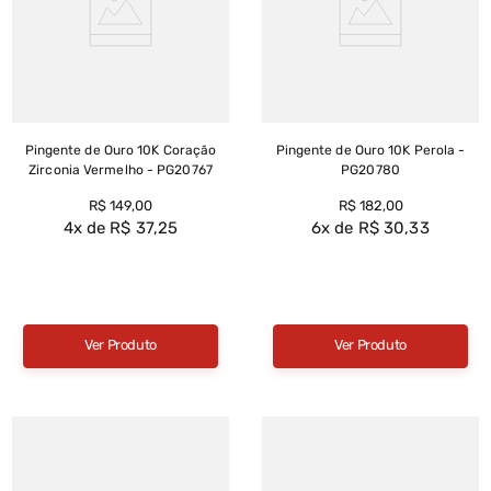
Pingente de Ouro 10K Coração
Pingente de Ouro 10K Perola -
Zirconia Vermelho - PG20767
PG20780
R$
149
,
00
R$
182
,
00
4
R$
37
,
25
6
R$
30
,
33
Ver Produto
Ver Produto