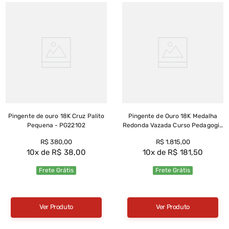
Pingente de ouro 18K Cruz Palito
Pingente de Ouro 18K Medalha
Pequena - PG22102
Redonda Vazada Curso Pedagogia
com Zircônia Azul - PG22040
R$
380
,
00
R$
1
.
815
,
00
10
R$
38
,
00
10
R$
181
,
50
Frete Grátis
Frete Grátis
Ver Produto
Ver Produto