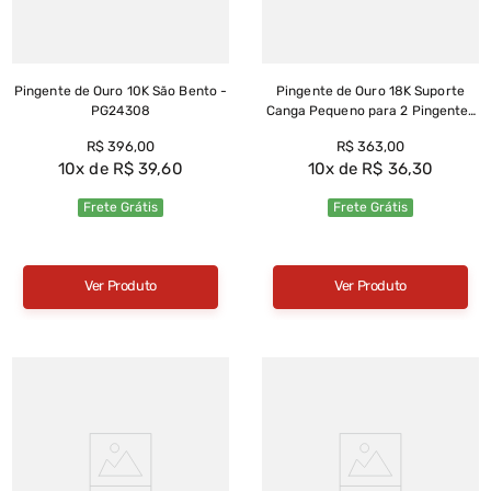
Pingente de Ouro 10K São Bento -
Pingente de Ouro 18K Suporte
PG24308
Canga Pequeno para 2 Pingentes
- PG0974
R$
396
,
00
R$
363
,
00
10
R$
39
,
60
10
R$
36
,
30
Frete Grátis
Frete Grátis
Ver Produto
Ver Produto