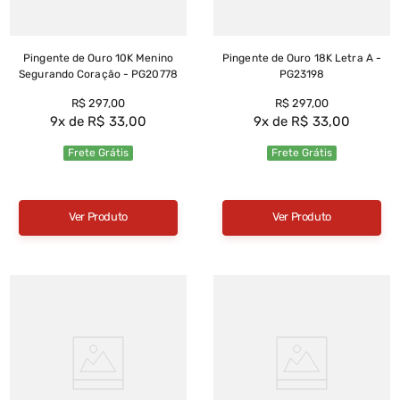
Pingente de Ouro 10K Menino
Pingente de Ouro 18K Letra A -
Segurando Coração - PG20778
PG23198
R$
297
,
00
R$
297
,
00
9
R$
33
,
00
9
R$
33
,
00
Frete Grátis
Frete Grátis
Ver Produto
Ver Produto