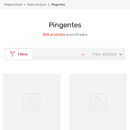
Joias em Ouro
Pingentes
Pingentes
408
produtos
mais vendidos
Filtrar