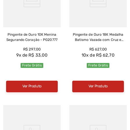
Pingente de Ouro 10K Menina
Pingente de Ouro 18K Medalha
Segurando Coração - PG20777
Batismo Vazada com Cruz e
Espírito Santo com Zircônia -
R$
297
,
00
R$
627
,
00
PG23197
9
R$
33
,
00
10
R$
62
,
70
Frete Grátis
Frete Grátis
Ver Produto
Ver Produto