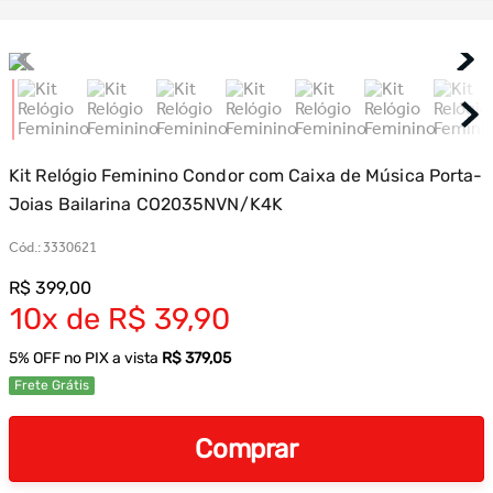
Kit Relógio Feminino Condor com Caixa de Música Porta-
Joias Bailarina CO2035NVN/K4K
Cód.
:
3330621
R$
399
,
00
10
R$
39
,
90
5
% OFF no PIX a vista
R$ 379,05
Frete Grátis
Comprar