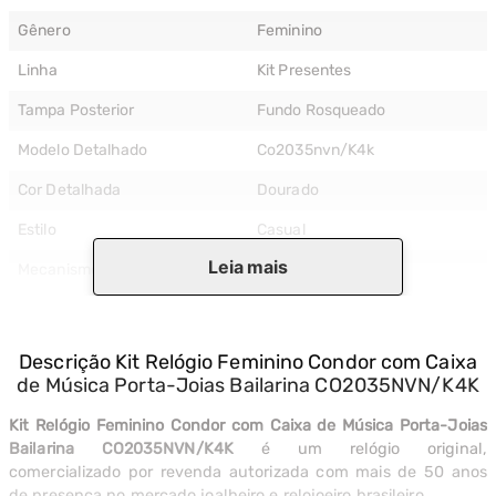
Gênero
Feminino
Linha
Kit Presentes
Tampa Posterior
Fundo Rosqueado
Modelo Detalhado
Co2035nvn/k4k
Cor Detalhada
Dourado
Estilo
Casual
Leia mais
Mecanismo
Analógico
Tipo De Fecho
Fecho Dobrável
Material Da Caixa
Aço
Descrição
Kit Relógio Feminino Condor com Caixa
de Música Porta-Joias Bailarina CO2035NVN/K4K
Formato Da Caixa
Caixa Redonda
Kit Relógio Feminino Condor com Caixa de Música Porta-Joias
Cor Da Caixa
Dourado
Bailarina CO2035NVN/K4K
é um relógio original,
Cor Do Bisel
Dourado
comercializado por revenda autorizada com mais de 50 anos
de presença no mercado joalheiro e relojoeiro brasileiro.