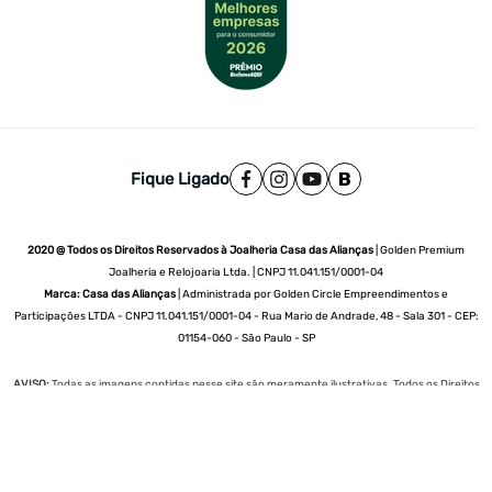
Fique Ligado
2020 @ Todos os Direitos Reservados à Joalheria Casa das Alianças
| Golden Premium
Joalheria e Relojoaria Ltda. | CNPJ 11.041.151/0001-04
Marca: Casa das Alianças
| Administrada por Golden Circle Empreendimentos e
Participações LTDA - CNPJ 11.041.151/0001-04 - Rua Mario de Andrade, 48 - Sala 301 - CEP:
01154-060 - São Paulo - SP
AVISO:
Todas as imagens contidas nesse site são meramente ilustrativas. Todos os Direitos
Reservados. Todo o conteúdo do site
www.casadasaliancas.com.br
, todas as fotos,
imagens, logotipos, marcas, dizeres, som, software, conjunto de imagens, layout, aqui
veiculados são de propriedade exclusiva da Golden Premium Joalheria e Relojoaria de
Comércio Eletrônico Ltda. É vedada qualquer reprodução, total ou parcial, de qualquer
elemento de identidade, sem expressa autorização. A violação de qualquer direito
mencionado implicará na responsabilização cível e criminal nos termos da lei.
A Casa das