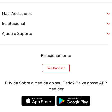
Mais Acessados
Institucional
Alianças
Jóias
Ajuda e Suporte
Quem Somos
Relógios
Nossas Lojas
Lançamentos
Formas de Entrega
Fale Conosco
Ofertas
Formas de Pagamento
Trabalhe Conosco
Atendimento Empresas
Relacionamento
Trocas e Devoluções
Termos e Condições
Óticas Casa das Alianças
Garantia Casa das Alianças
Blog Casa das Alianças
Meus Pedidos
Fale Conosco
Minha Conta
Atendimento Empresas
Dúvida Sobre a Medida do seu Dedo? Baixe nosso APP
Medidor