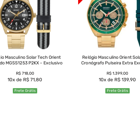
io Masculino Solar Tech Orient
Relógio Masculino Orient So
do MGSS1253 P2KX - Exclusivo
Cronógrafo Pulseira Extra Ex
R$
718
,
00
R$
1
.
399
,
00
10
R$
71
,
80
10
R$
139
,
90
Frete Grátis
Frete Grátis
Ver Produto
Ver Produto