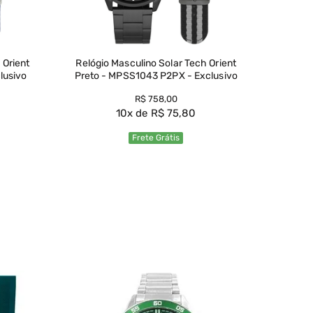
 Orient
Relógio Masculino Solar Tech Orient
lusivo
Preto - MPSS1043 P2PX - Exclusivo
R$
758
,
00
10
R$
75
,
80
Frete Grátis
Ver Produto