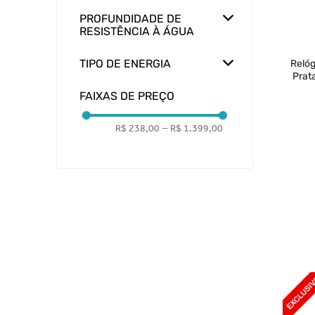
AnaDigi
PROFUNDIDADE DE
Analógico
RESISTÊNCIA À ÁGUA
Cronógrafo
5 ATM
Smartwatch
TIPO DE ENERGIA
Relóg
Prat
Bateria Recarregável
FAIXAS DE PREÇO
Bateria
Solar
R$ 238,00
–
R$ 1.399,00