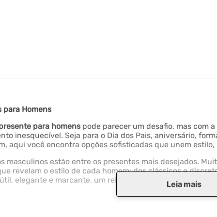
Ver Produto
s para Homens
presente para homens
pode parecer um desafio, mas com a 
o inesquecível. Seja para o Dia dos Pais, aniversário, fo
, aqui você encontra opções sofisticadas que unem estilo, 
os masculinos estão entre os presentes mais desejados. Muit
ue revelam o estilo de cada homem: dos clássicos e discret
útil, elegante e marcante, um relógio é sempre uma escolha 
Leia mais
 relógios, os homens também valorizam
joias masculinas
com
fisticação e personalidade ao visual, tornando qualquer pr
s valor material, mas também simbolismo e afeto.