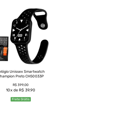
elógio Unissex Smartwatch
hampion Preto CH50033P
R$
399
,
00
10
R$
39
,
90
Frete Grátis