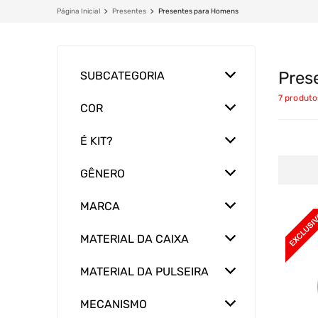
Presentes
Presentes para Homens
Pres
SUBCATEGORIA
Relógios Masculinos
7
produto
COR
Orient
Dourado
Tuguir
É KIT?
Prata
Relógios Unissex
Sim
Preto
Champion
GÊNERO
Verde
Masculino
MARCA
Unissex
Champion
MATERIAL DA CAIXA
Orient
Aço Inox
Tuguir
MATERIAL DA PULSEIRA
Metal
Aço Inox
Poliuretano
MECANISMO
Silicone