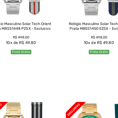
io Masculino Solar Tech Orient
Relógio Masculino Solar Tech
a MBSS1448 P2SX - Exclusivo
Prata MBSS1450 E2SX - Exc
R$
498
,
00
R$
498
,
00
10
R$
49
,
80
10
R$
49
,
80
Frete Grátis
Frete Grátis
Ver Produto
Ver Produto