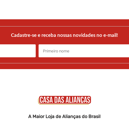
scolher presentes masculinos na Casa das Alianças?
: modelos para diferentes estilos e ocasiões.
 garantida: peças desenvolvidas com materiais resistente
s memoráveis: cada detalhe é pensado para surpreender qu
Cadastre-se e receba nossas novidades no e-mail!
ta se o presenteado é moderno, clássico, esportivo ou min
 Descubra os
presentes para homens
que unem sofisticação, 
ão em um momento único.
A Maior Loja de Alianças do Brasil