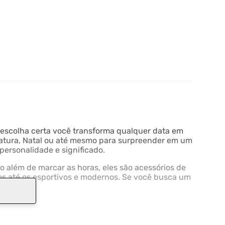
escolha certa você transforma qualquer data em
rmatura, Natal ou até mesmo para surpreender em um
personalidade e significado.
o além de marcar as horas, eles são acessórios de
os até os esportivos e modernos. Se você busca um
certeira.
o correntes, pulseiras e alianças. Esses acessórios
odução mais especial. Um presente assim carrega