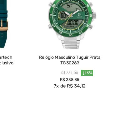
lartech
Relógio Masculino Tuguir Prata
clusivo
TG30269
R$
281
,
00
15%
R$
238
,
85
7
R$
34
,
12
Ver Produto