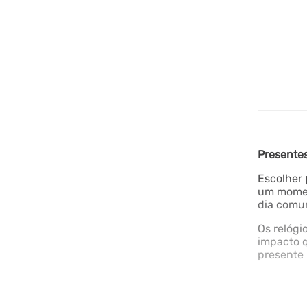
Presente
Escolher
um moment
dia comum
Os relógi
impacto q
presente 
Além dos
trazem so
não apena