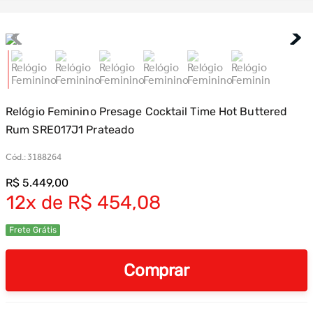
Relógio Feminino Presage Cocktail Time Hot Buttered
Rum SRE017J1 Prateado
Cód.
:
3188264
R$
5
.
449
,
00
12
R$
454
,
08
Frete Grátis
Comprar