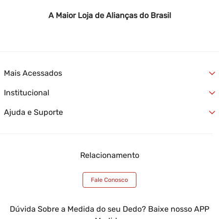
A Maior Loja de Alianças do Brasil
Mais Acessados
Institucional
Alianças
Jóias
Ajuda e Suporte
Quem Somos
Relógios
Nossas Lojas
Lançamentos
Formas de Entrega
Fale Conosco
Ofertas
Formas de Pagamento
Trabalhe Conosco
Atendimento Empresas
Relacionamento
Trocas e Devoluções
Termos e Condições
Óticas Casa das Alianças
Garantia Casa das Alianças
Blog Casa das Alianças
Meus Pedidos
Fale Conosco
Minha Conta
Atendimento Empresas
Dúvida Sobre a Medida do seu Dedo? Baixe nosso APP