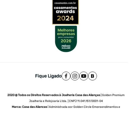
Fique Ligado
2020 @ Todos os Direitos Reservados à Joalheria Casa das Alianças
| Golden Premium
Joalheria e Relojoaria Ltda. | CNPJ 11.041.151/0001-04
Marca: Casa das Alianças
| Administrada por Golden Circle Empreendimentos e
Participações LTDA - CNPJ 11.041.151/0001-04 - Rua Mario de Andrade, 48 - Sala 301 - CEP:
01154-060 - São Paulo - SP
AVISO:
Todas as imagens contidas nesse site são meramente ilustrativas. Todos os Direitos