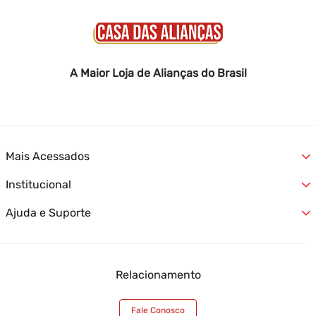
A Maior Loja de Alianças do Brasil
Mais Acessados
Institucional
Alianças
Jóias
Ajuda e Suporte
Quem Somos
Relógios
Nossas Lojas
Lançamentos
Formas de Entrega
Fale Conosco
Ofertas
Formas de Pagamento
Trabalhe Conosco
Atendimento Empresas
Relacionamento
Trocas e Devoluções
Termos e Condições
Óticas Casa das Alianças
Garantia Casa das Alianças
Blog Casa das Alianças
Meus Pedidos
Fale Conosco