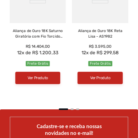
especial. Para experimentar antes de decidir, consultores
especializados estão prontos nas lojas para atendimento.
Aliança de Ouro 18K Saturno
Aliança de Ouro 18K Reta
Giratória com Fio Torcido
Lisa - AS1982
em Ródio e Brilhantes -
R$
14
.
404
,
00
R$
3
.
595
,
00
AS2005
12
R$
1
.
200
,
33
12
R$
299
,
58
Frete Grátis
Frete Grátis
Ver Produto
Ver Produto
Cadastre-se e receba nossas
novidades no e-mail!