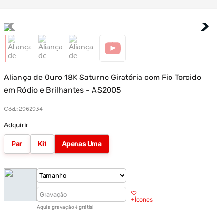
Aliança de Ouro 18K Saturno Giratória com Fio Torcido
em Ródio e Brilhantes - AS2005
Cód.
:
2962934
Adquirir
Par
Kit
Apenas Uma
♡
+Ícones
Aqui a gravação é grátis!