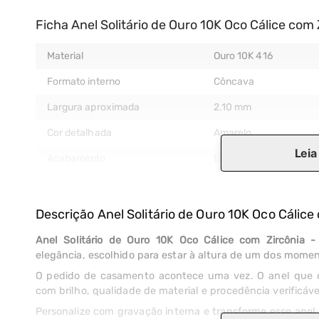
Ficha Anel Solitário de Ouro 10K Oco Cálice com
Material
Ouro 10K 416
Formato interno
Côncava
Largura aproximada
2.10 mm
Cor detalhada
Amarelo
Leia
Acabamento
Liso (Polido)
Descrição
Anel Solitário de Ouro 10K Oco Cálic
Anel Solitário de Ouro 10K Oco Cálice com Zircônia 
elegância, escolhido para estar à altura de um dos momen
O pedido de casamento acontece uma vez. O anel que o
com brilho, qualidade de material e procedência verificáve
Personalize com gravação interna e transforme esse anel 