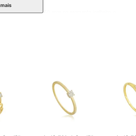
 mais
icidade. Com mais de 50 anos no segmento joalheiro, o
ado precisa ser tão especial quanto o momento em que
 especial. Consultores estão prontos nas lojas para