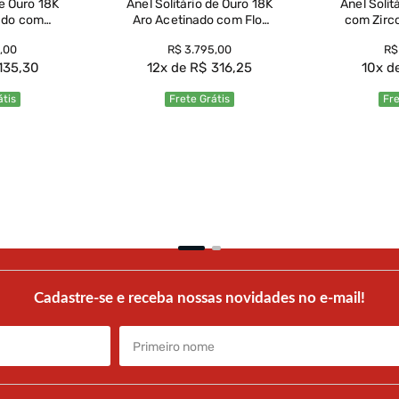
de Ouro 18K
Anel Solitário de Ouro 18K
Anel Solit
ado com
Aro Acetinado com Flor
com Zirc
rconia -
de Brilhantes - AN22746
,
00
R$
3
.
795
,
00
R$
33
135
,
30
12
R$
316
,
25
10
átis
Frete Grátis
Fre
uto
Ver Produto
Ve
Cadastre-se e receba nossas novidades no e-mail!