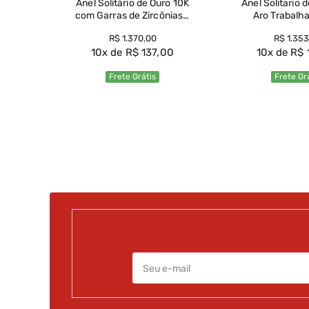
Anel Solitário de Ouro 10K
Anel Solitario 
com Garras de Zircônias -
Aro Trabalh
AN23373
Losango e Zi
66
R$
1
.
370
,
00
R$
1
.
353
AN204
10
R$
137
,
00
10
R$
Frete Grátis
Frete Gr
Ver Produto
Ver Prod