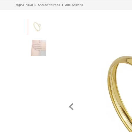
Anel de Noivado
Anel Solitário