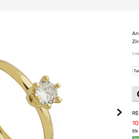
An
Zi
Cód
R$
10
5
% 
Fre