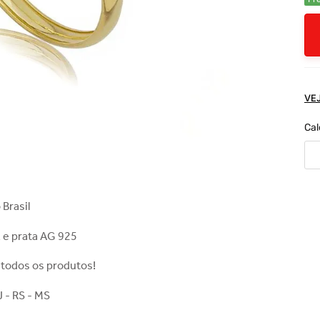
VE
Cal
 Brasil
 e prata AG 925
 todos os produtos!
J - RS - MS