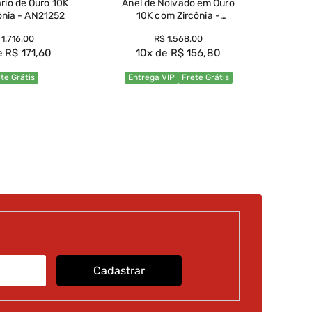
ário de Ouro 10K
Anel de Noivado em Ouro
onia - AN21252
10K com Zircônia -
AN21250
1
1
.
716
,
00
R$
1
.
568
,
00
R$
171
,
60
10
R$
156
,
80
te Grátis
Entrega VIP
Frete Grátis
r Produto
Ver Produto
Cadastrar