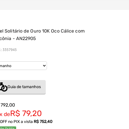
el Solitário de Ouro 10K Oco Cálice com
rcônia - AN22905
.
:
3357945
Guia de tamanhos
 792,00
R$ 79,20
x de
OFF no PIX a vista
R$ 752,40
te Grátis