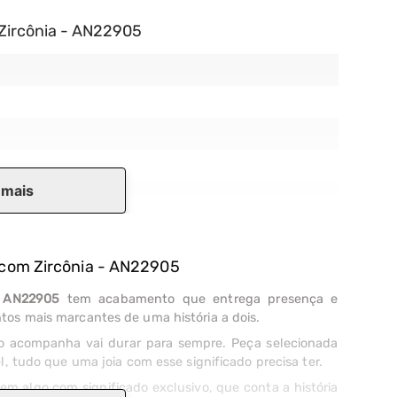
 Zircônia - AN22905
 mais
e com Zircônia - AN22905
- AN22905
tem acabamento que entrega presença e
tos mais marcantes de uma história a dois.
 acompanha vai durar para sempre. Peça selecionada
l, tudo que uma joia com esse significado precisa ter.
em algo com significado exclusivo, que conta a história