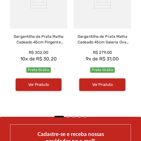
Gargantilha de Prata Malha
Gargantilha de Prata Malha
Cadeado 45cm Pingente
Cadeado 45cm Galeria Oval
Algemas Liso Cravejado com
com Baguetes de Zircônia -
R$
302
,
00
R$
279
,
00
Zircônias - GG25938
GG25935
10
R$
30
,
20
9
R$
31
,
00
Frete Grátis
Frete Grátis
Ver Produto
Ver Produto
Cadastre-se e receba nossas