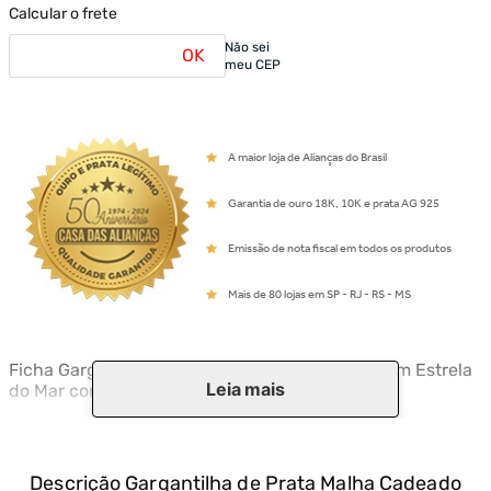
Calcular o frete
Não sei
OK
meu CEP
A maior loja de Alianças do Brasil
Garantia de ouro 18K, 10K e prata AG 925
Emissão de nota fiscal em todos os produtos
Mais de 80 lojas em SP - RJ - RS - MS
Ficha Gargantilha de Prata Malha Cadeado 45cm Estrela
Leia mais
do Mar com Zirconias Azul - GG23248
Descrição
Gargantilha de Prata Malha Cadeado