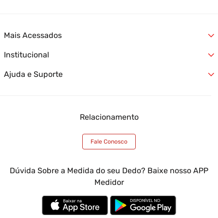
Mais Acessados
Institucional
Alianças
Jóias
Ajuda e Suporte
Quem Somos
Relógios
Nossas Lojas
Lançamentos
Formas de Entrega
Fale Conosco
Ofertas
Formas de Pagamento
Trabalhe Conosco
Atendimento Empresas
Relacionamento
Trocas e Devoluções
Termos e Condições
Óticas Casa das Alianças
Garantia Casa das Alianças
Blog Casa das Alianças
Meus Pedidos
Fale Conosco
Minha Conta
Atendimento Empresas
Dúvida Sobre a Medida do seu Dedo? Baixe nosso APP
Medidor