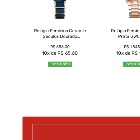
rmaii
V/4A
Relógio Feminino Ceramic
Relógio Feminino G
Seculus Dourado
Prata GW0
77228LPSVDQ1
0
R$
656
,
00
R$
1
.
543
10
R$
65
,
60
10
R$
Frete Grátis
Frete Gr
Ver Produto
Ver Prod