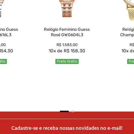
uess
Relógio Feminino Guess
Relóg
616L3
Rosé GW0604L3
Champ
CN
,
00
R$
1
.
583
,
00
R
154
,
30
10
R$
158
,
30
10
átis
Frete Grátis
Fre
uto
Ver Produto
Ve
Cadastre-se e receba nossas novidades no e-mail!