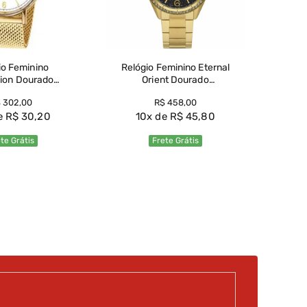
Rel
T
io Feminino
Relógio Feminino Eternal
ion Dourado
Orient Dourado
29481M
FGSS1243 G2KX
1
$
302
,
00
R$
458
,
00
R$
30
,
20
10
R$
45
,
80
te Grátis
Frete Grátis
r Produto
Ver Produto