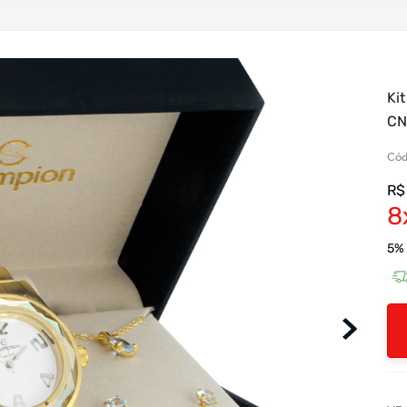
Ki
CN
Cód
R$
8
5
% 