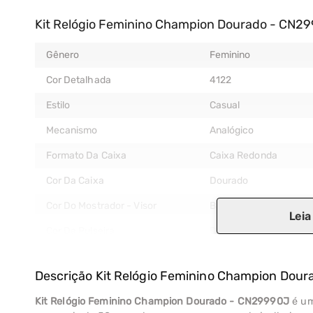
Kit Relógio Feminino Champion Dourado - CN2
Gênero
Feminino
Cor Detalhada
4122
Estilo
Casual
Mecanismo
Analógico
Formato Da Caixa
Caixa Redonda
Cor Da Caixa
Dourado
Cor Do Mostrador - Visor
Branco
Leia
Cor Da Pulseira
Dourado
É Kit?
Sim
Descrição
Kit Relógio Feminino Champion Dou
Garantia Do Fabricante
12 Meses
Kit Relógio Feminino Champion Dourado - CN29990J
é um