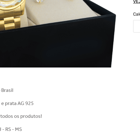
VE
Cal
 Brasil
 e prata AG 925
 todos os produtos!
J - RS - MS