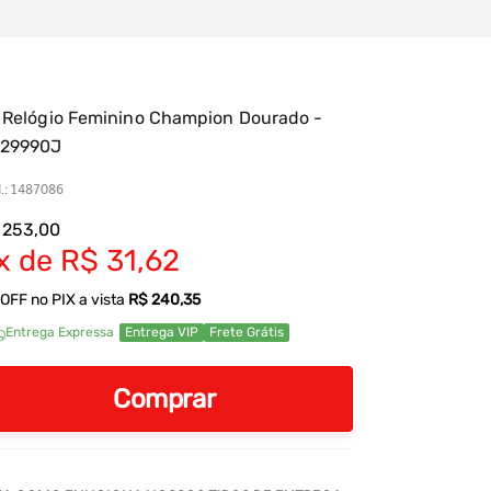
t Relógio Feminino Champion Dourado -
29990J
.
:
1487086
253
,
00
R$
31
,
62
OFF no PIX a vista
R$ 240,35
Entrega Expressa
Entrega VIP
Frete Grátis
Comprar