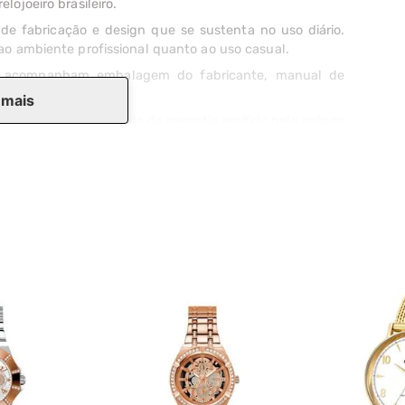
ojoeiro brasileiro.
de fabricação e design que se sustenta no uso diário.
ao ambiente profissional quanto ao uso casual.
s e acompanham embalagem do fabricante, manual de
 mais
funções e certificado de garantia emitido pelo próprio
 protege a peça durante o transporte. Cada unidade
e chegue em perfeito estado.
e responde com agilidade.