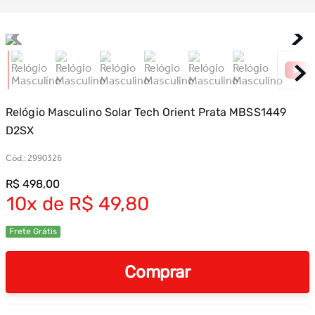
Relógio Masculino Solar Tech Orient Prata MBSS1449
D2SX
Cód.
:
2990326
R$
498
,
00
10
R$
49
,
80
Frete Grátis
Comprar